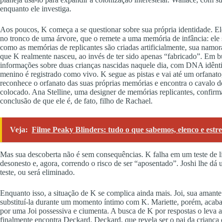
enquanto ele investiga.
Aos poucos, K começa a se questionar sobre sua própria identidade. E
no tronco de uma árvore, que o remete a uma memória de infância: ele
como as memórias de replicantes são criadas artificialmente, sua namor
que K realmente nasceu, ao invés de ter sido apenas “fabricado”. Em b
informações sobre duas crianças nascidas naquele dia, com DNA idên
menino é registrado como vivo. K segue as pistas e vai até um orfanat
reconhece o orfanato das suas próprias memórias e encontra o cavalo d
colocado. Ana Stelline, uma designer de memórias replicantes, confir
conclusão de que ele é, de fato, filho de Rachael.
Veja:
Filme Peaky Blinders: tudo o que sabemos, elenco e estre
Mas sua descoberta não é sem consequências. K falha em um teste de l
desonesto e, agora, correndo o risco de ser “aposentado”. Joshi lhe dá
teste, ou será eliminado.
Enquanto isso, a situação de K se complica ainda mais. Joi, sua amante h
substituí-la durante um momento íntimo com K. Mariette, porém, acaba
por uma Joi possessiva e ciumenta. A busca de K por respostas o leva 
finalmente encontra Deckard. Deckard, que revela ser o pai da criança 