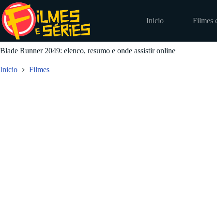
Pular
para
Inicio
Filmes 
o
conteúdo
Blade Runner 2049: elenco, resumo e onde assistir online
Inicio
Filmes