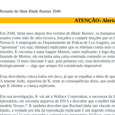
Resumo do filme Blade Runner 2049
ATENÇÃO: Alerta 
Em 2049, trinta anos depois dos eventos de
Blade Runner
, os humanos
usados como mão de obra escrava, forçados a cumprir funções que os 
Nexus-9, é empregado no Departamento de Polícia de Los Angeles, onde
“aposentar” (ou seja, eliminar) replicantes que se rebelam contra seus
missões, K encontra e mata Sapper Morton, outro replicante, e logo d
fazenda de Morton, ele encontra uma caixa enterrada contendo os rest
cesariana. O mais chocante é que, pela primeira vez, essa descoberta re
biologicamente — algo que sempre foi considerado impossível.
Essa descoberta coloca todos em risco, já que se espalhar a ideia de que
A tenente Joshi, superiora de K, teme as consequências disso, que pode
que K elimine a criança replicante.
Em sua investigação, K vai até a Wallace Corporation, a sucessora da fa
laboratório, ele encontra arquivos de DNA e descobre que a mulher fal
modelo Nexus-7. K também descobre que Rachael tinha um vínculo ro
fundo, a verdade por trás da reprodução replicante é um segredo cob
planeja usá-lo para expandir a colonização interestelar. Wallace, com su