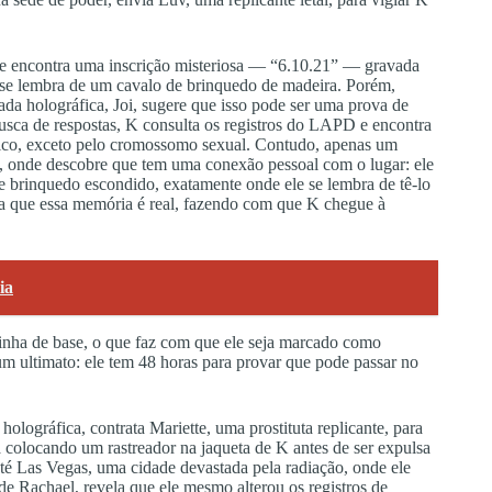
le encontra uma inscrição misteriosa — “6.10.21” — gravada
 se lembra de um cavalo de brinquedo de madeira. Porém,
ada holográfica, Joi, sugere que isso pode ser uma prova de
usca de respostas, K consulta os registros do LAPD e encontra
tico, exceto pelo cromossomo sexual. Contudo, apenas um
o, onde descobre que tem uma conexão pessoal com o lugar: ele
e brinquedo escondido, exatamente onde ele se lembra de tê-lo
ma que essa memória é real, fazendo com que K chegue à
ia
inha de base, o que faz com que ele seja marcado como
 um ultimato: ele tem 48 horas para provar que pode passar no
olográfica, contrata Mariette, uma prostituta replicante, para
 colocando um rastreador na jaqueta de K antes de ser expulsa
até Las Vegas, uma cidade devastada pela radiação, onde ele
de Rachael, revela que ele mesmo alterou os registros de