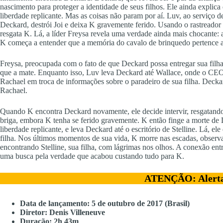
nascimento para proteger a identidade de seus filhos. Ele ainda expli
liberdade replicante. Mas as coisas não param por aí. Luv, ao serviço 
Deckard, destrói Joi e deixa K gravemente ferido. Usando o rastreador
resgata K. Lá, a líder Freysa revela uma verdade ainda mais chocante
K começa a entender que a memória do cavalo de brinquedo pertence a s
Freysa, preocupada com o fato de que Deckard possa entregar sua filh
que a mate. Enquanto isso, Luv leva Deckard até Wallace, onde o CEO
Rachael em troca de informações sobre o paradeiro de sua filha. Deckar
Rachael.
Quando K encontra Deckard novamente, ele decide intervir, resgatand
briga, embora K tenha se ferido gravemente. K então finge a morte d
liberdade replicante, e leva Deckard até o escritório de Stelline. Lá, 
filha. Nos últimos momentos de sua vida, K morre nas escadas, observa
encontrando Stelline, sua filha, com lágrimas nos olhos. A conexão entr
uma busca pela verdade que acabou custando tudo para K.
ATENÇÃO: Alerta 
Data de lançamento: 5 de outubro de 2017 (Brasil)
Diretor: Denis Villeneuve
Duração: 2h 43m