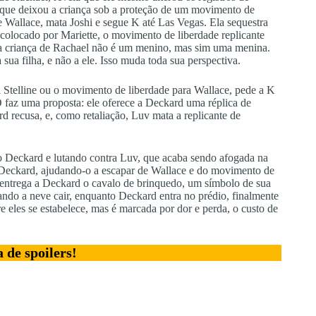
ca que deixou a criança sob a proteção de um movimento de
de Wallace, mata Joshi e segue K até Las Vegas. Ela sequestra
 colocado por Mariette, o movimento de liberdade replicante
: a criança de Rachael não é um menino, mas sim uma menina.
ua filha, e não a ele. Isso muda toda sua perspectiva.
a Stelline ou o movimento de liberdade para Wallace, pede a K
 faz uma proposta: ele oferece a Deckard uma réplica de
d recusa, e, como retaliação, Luv mata a replicante de
o Deckard e lutando contra Luv, que acaba sendo afogada na
e Deckard, ajudando-o a escapar de Wallace e do movimento de
ele entrega a Deckard o cavalo de brinquedo, um símbolo de sua
ndo a neve cair, enquanto Deckard entra no prédio, finalmente
e eles se estabelece, mas é marcada por dor e perda, o custo de
de spoilers!