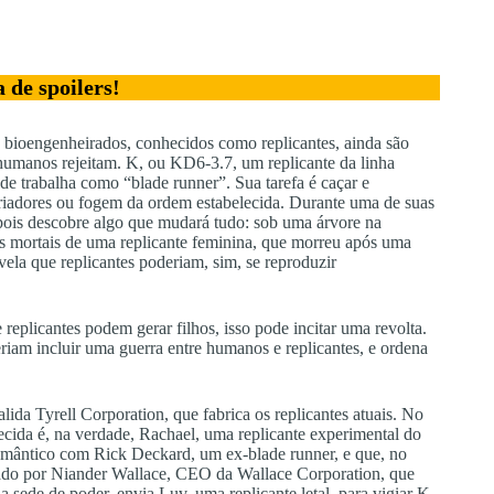
de spoilers!
 bioengenheirados, conhecidos como replicantes, ainda são
humanos rejeitam. K, ou KD6-3.7, um replicante da linha
 trabalha como “blade runner”. Sua tarefa é caçar e
 criadores ou fogem da ordem estabelecida. Durante uma de suas
epois descobre algo que mudará tudo: sob uma árvore na
os mortais de uma replicante feminina, que morreu após uma
vela que replicantes poderiam, sim, se reproduzir
 replicantes podem gerar filhos, isso pode incitar uma revolta.
riam incluir uma guerra entre humanos e replicantes, e ordena
lida Tyrell Corporation, que fabrica os replicantes atuais. No
ecida é, na verdade, Rachael, uma replicante experimental do
mântico com Rick Deckard, um ex-blade runner, e que, no
içado por Niander Wallace, CEO da Wallace Corporation, que
a sede de poder, envia Luv, uma replicante letal, para vigiar K