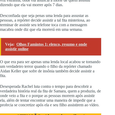
voz estranha, onde ela anuncia a morte de quem assistiu
dizendo que ela vai morrer após 7 dias.
Desconfiada que seja penas uma lenda para assustar as
pessoas, a repórter decide assistir a tal fita misteriosa, ao
terminar de assistir seu telefone toca com a mensagem
macabra onde diz que ela morrerá em uma semana.
Veja:
Olhos Famintos 1: elenco, resumo e onde
assistir online
O que era para ser apenas uma lenda local acabou se tornando
um verdadeiro terror quando o filho da repórter chamado
Aidan Keller que sofre de insônia também decide assistir a
fita.
Desesperada Rachel luta contra o tempo para descobrir a
verdadeira história real da fita de Samara, quem a produziu, de
onde veio a fita e o porque as pessoas morrem após assistir
ela, além de tentar encontrar uma maneira de impedir que a
profecia se concretize após ela e seu filho assistirem ao vídeo.