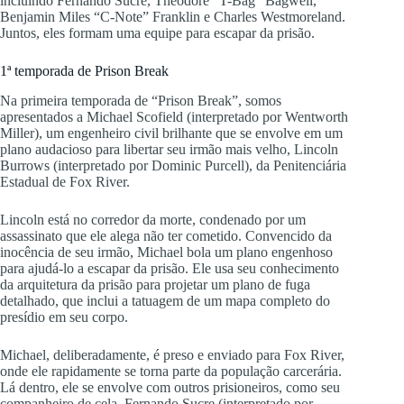
incluindo Fernando Sucre, Theodore “T-Bag” Bagwell,
Benjamin Miles “C-Note” Franklin e Charles Westmoreland.
Juntos, eles formam uma equipe para escapar da prisão.
1ª temporada de Prison Break
Na primeira temporada de “Prison Break”, somos
apresentados a Michael Scofield (interpretado por Wentworth
Miller), um engenheiro civil brilhante que se envolve em um
plano audacioso para libertar seu irmão mais velho, Lincoln
Burrows (interpretado por Dominic Purcell), da Penitenciária
Estadual de Fox River.
Lincoln está no corredor da morte, condenado por um
assassinato que ele alega não ter cometido. Convencido da
inocência de seu irmão, Michael bola um plano engenhoso
para ajudá-lo a escapar da prisão. Ele usa seu conhecimento
da arquitetura da prisão para projetar um plano de fuga
detalhado, que inclui a tatuagem de um mapa completo do
presídio em seu corpo.
Michael, deliberadamente, é preso e enviado para Fox River,
onde ele rapidamente se torna parte da população carcerária.
Lá dentro, ele se envolve com outros prisioneiros, como seu
companheiro de cela, Fernando Sucre (interpretado por