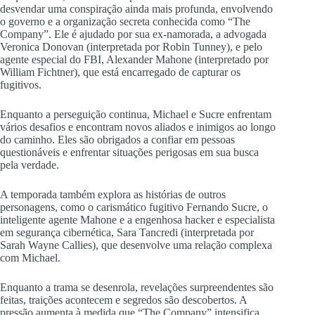
desvendar uma conspiração ainda mais profunda, envolvendo
o governo e a organização secreta conhecida como “The
Company”. Ele é ajudado por sua ex-namorada, a advogada
Veronica Donovan (interpretada por Robin Tunney), e pelo
agente especial do FBI, Alexander Mahone (interpretado por
William Fichtner), que está encarregado de capturar os
fugitivos.
Enquanto a perseguição continua, Michael e Sucre enfrentam
vários desafios e encontram novos aliados e inimigos ao longo
do caminho. Eles são obrigados a confiar em pessoas
questionáveis e enfrentar situações perigosas em sua busca
pela verdade.
A temporada também explora as histórias de outros
personagens, como o carismático fugitivo Fernando Sucre, o
inteligente agente Mahone e a engenhosa hacker e especialista
em segurança cibernética, Sara Tancredi (interpretada por
Sarah Wayne Callies), que desenvolve uma relação complexa
com Michael.
Enquanto a trama se desenrola, revelações surpreendentes são
feitas, traições acontecem e segredos são descobertos. A
pressão aumenta à medida que “The Company” intensifica