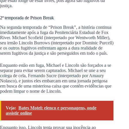
que estão longe de estar livres, pois agora são fugitivos da
justiça.
2ª temporada de Prison Break
Na segunda temporada de “Prison Break”, a história continua
imediatamente após a fuga da Penitenciária Estadual de Fox
River. Michael Scofield (interpretado por Wentworth Miller),
seu irmão Lincoln Burrows (interpretado por Dominic Purcell)
e os outros fugitivos enfrentam agora a dura realidade de
serem fugitivos da justiça e são perseguidos em todo o país.
Enquanto estão em fuga, Michael e Lincoln são forçados a se
separar para evitar serem capturados. Michael se une a seu
colega de cela, Fernando Sucre (interpretado por Amaury
Nolasco), e juntos eles embarcam em uma jornada perigosa
em busca de uma misteriosa caixa que contém evidências que
podem limpar o nome de Lincoln.
Veja:
Bates Motel: elenco e personagens, onde
assistir online
Enquanto isso, Lincoln tenta provar sua inocência ao