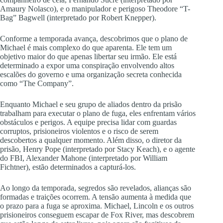
Amaury Nolasco), e o manipulador e perigoso Theodore “T-
Bag” Bagwell (interpretado por Robert Knepper).
Conforme a temporada avança, descobrimos que o plano de
Michael é mais complexo do que aparenta. Ele tem um
objetivo maior do que apenas libertar seu irmão. Ele está
determinado a expor uma conspiração envolvendo altos
escalões do governo e uma organização secreta conhecida
como “The Company”.
Enquanto Michael e seu grupo de aliados dentro da prisão
trabalham para executar o plano de fuga, eles enfrentam vários
obstáculos e perigos. A equipe precisa lidar com guardas
corruptos, prisioneiros violentos e o risco de serem
descobertos a qualquer momento. Além disso, o diretor da
prisão, Henry Pope (interpretado por Stacy Keach), e o agente
do FBI, Alexander Mahone (interpretado por William
Fichtner), estão determinados a capturá-los.
Ao longo da temporada, segredos são revelados, alianças são
formadas e traições ocorrem. A tensão aumenta à medida que
o prazo para a fuga se aproxima. Michael, Lincoln e os outros
prisioneiros conseguem escapar de Fox River, mas descobrem