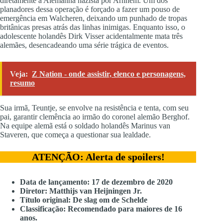
diretamente a Alemanha nazista por Arnhem. Um dos
planadores dessa operação é forçado a fazer um pouso de
emergência em Walcheren, deixando um punhado de tropas
britânicas presas atrás das linhas inimigas. Enquanto isso, o
adolescente holandês Dirk Visser acidentalmente mata três
alemães, desencadeando uma série trágica de eventos.
Veja:
Z Nation - onde assistir, elenco e personagens,
resumo
Sua irmã, Teuntje, se envolve na resistência e tenta, com seu
pai, garantir clemência ao irmão do coronel alemão Berghof.
Na equipe alemã está o soldado holandês Marinus van
Staveren, que começa a questionar sua lealdade.
ATENÇÃO: Alerta de spoilers!
Data de lançamento: 17 de dezembro de 2020
Diretor: Matthijs van Heijningen Jr.
Título original: De slag om de Schelde
Classificação: Recomendado para maiores de 16
anos.