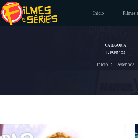
Pular
para
Inicio
Filmes 
o
conteúdo
CATEGORIA
Desenhos
Inicio
Desenhos