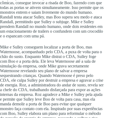
cômicas, consegue invocar a risada de Boo, fazendo com que
todas as portas se ativem simultaneamente. Isso permite que os
monstros entrem e saiam livremente do mundo humano.
Randall tenta atacar Sulley, mas Boo supera seu medo e ataca
Randall, permitindo que Sulley o subjuge. Mike e Sulley
prendem Randall no mundo humano, onde dois residentes em
um estacionamento de trailers o confundem com um crocodilo
e o espancam com uma pá.
Mike e Sulley conseguem localizar a porta de Boo, mas
Waternoose, acompanhado pelo CDA, a puxa de volta para o
chão do susto. Enquanto Mike distrai o CDA, Sulley foge
com Boo e a porta dela. Ele leva Waternoose até a sala de
simulação da empresa, onde Mike grava secretamente
Waternoose revelando seu plano de salvar a empresa
sequestrando crianças. Quando Waternoose é preso pelo
CDA, ele culpa Sulley por destruir a empresa e agravar a crise
de energia. Roz, a administradora do andar de susto, revela ser
a chefe do CDA, trabalhando disfarçada para expor as ações
internas da empresa. Roz agradece a Mike e Sulley pela ajuda
e permite que Sulley leve Boo de volta para casa, mas ela
manda demolir a porta de Boo para evitar que qualquer
monstro faça contato com ela. Inspirado por suas experiências
com Boo, Sulley elabora um plano para reformular o método