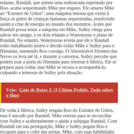
entanto, Randall, que armou uma emboscada esperando por
Boo, acaba sequestrando Mike por engano. Ele amarra Mike
ao “Extrator de Gritos”, uma máquina imensa que extrai à
força os gritos de crianças humanas sequestradas, resolvendo
assim a crise de energia no mundo dos monstros. Antes que
Randall possa testar a máquina em Mike, Sulley chega para
salvar seu amigo, e os dois relatam a Waternoose o plano de
Randall. No entanto, Waternoose revela que ele e Randall
estão trabalhando juntos e decide exilar Mike e Sulley para o
Himalaia, mantendo Boo consigo. O Abominável Homem das
Neves os leva até lá, e durante a conversa, Sulley percebe que
podem usar a porta do Himalaia para retornar à fábrica. Ele se
prepara para voltar, mas Mike se recusa a acompanhá-lo,
culpando a teimosia de Sulley pela situação.
Veja:
Gato de Botas 2: O Último Pedido, Tudo sobre
o filme
De volta à fábrica, Sulley resgata Boo do Extrator de Gritos,
mas é atacado por Randall. Mike retorna para se reconciliar
com Sulley e acidentalmente o ajuda a subjugar Randall. Com
Randall em sua perseguição, Mike e Sulley pegam Boo e
escapam para o cofre das portas. Mike, com suas habilidades