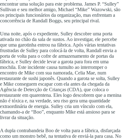
encontrar uma solução para este problema. James P. “Sulley”
Sullivan e seu melhor amigo, Michael “Mike” Wazowski, são
os principais funcionários da organização, mas enfrentam a
concorrência de Randall Boggs, seu principal rival.
Uma noite, após o expediente, Sulley descobre uma porta
ativada no chão da sala de sustos. Ao investigar, ele percebe
que uma garotinha entrou na fábrica. Após várias tentativas
frustradas de Sulley para colocá-la de volta, Randall envia a
porta de volta para o cofre de armazenamento de portas da
fábrica, e Sulley decide levar a garota para fora em uma
mochila. Este incidente causa tumulto ao interromper o
encontro de Mike com sua namorada, Celia Mae, num
restaurante de sushi japonês. Quando a garota se solta, Sulley
e Mike conseguem escapar com ela antes da chegada da
Agência de Detecção de Crianças (CDA), que coloca o
restaurante em quarentena. Eles logo descobrem que a menina
não é tóxica e, na verdade, seu riso gera uma quantidade
extraordinária de energia. Sulley cria um vínculo com ela,
chamando-a de “Boo”, enquanto Mike está ansioso para se
livrar da situação.
A dupla contrabandeia Boo de volta para a fábrica, disfarçada
como um monstro bebê, na tentativa de enviá-la para casa. No