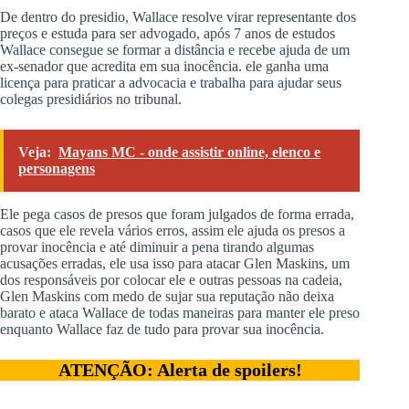
De dentro do presidio, Wallace resolve virar representante dos
preços e estuda para ser advogado, após 7 anos de estudos
Wallace consegue se formar a distância e recebe ajuda de um
ex-senador que acredita em sua inocência. ele ganha uma
licença para praticar a advocacia e trabalha para ajudar seus
colegas presidiários no tribunal.
Veja:
Mayans MC - onde assistir online, elenco e
personagens
Ele pega casos de presos que foram julgados de forma errada,
casos que ele revela vários erros, assim ele ajuda os presos a
provar inocência e até diminuir a pena tirando algumas
acusações erradas, ele usa isso para atacar Glen Maskins, um
dos responsáveis por colocar ele e outras pessoas na cadeia,
Glen Maskins com medo de sujar sua reputação não deixa
barato e ataca Wallace de todas maneiras para manter ele preso
enquanto Wallace faz de tudo para provar sua inocência.
ATENÇÃO: Alerta de spoilers!