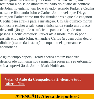
recuperar a bolsa de dinheiro roubado do quarto de controle
de John; no entanto, um fio é ativado, selando Parker e Cecilia
na sala e libertando John e Carlos. John revela que Diego
entregou Parker como um dos fraudadores e que ele enganou
Cecilia para atraí-la para a instalação. Um gás químico mortal
começa a encher a sala, com a única saída sendo um buraco
de ventilação grande o suficiente para a cabeça de uma
pessoa. Cecilia esfaqueia Parker até a morte, mas só pode
assistir enquanto John, Amanda e Carlos (a quem John deu o
dinheiro) saem da instalação, enquanto ela permanece
aprisionada.
Algum tempo depois, Henry acorda em um banheiro
deteriorado com uma nova armadilha presa em seu estômago,
sob a supervisão de John e Mark Hoffman.
Veja:
O Auto da Compadecida 2: elenco e tudo
sobre o filme
ATENÇÃO: Alerta de spoilers!