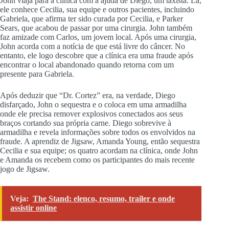
John viaja para a clínica com a ajuda de Diego, um taxista. Lá,
ele conhece Cecilia, sua equipe e outros pacientes, incluindo
Gabriela, que afirma ter sido curada por Cecilia, e Parker
Sears, que acabou de passar por uma cirurgia. John também
faz amizade com Carlos, um jovem local. Após uma cirurgia,
John acorda com a notícia de que está livre do câncer. No
entanto, ele logo descobre que a clínica era uma fraude após
encontrar o local abandonado quando retorna com um
presente para Gabriela.
Após deduzir que “Dr. Cortez” era, na verdade, Diego
disfarçado, John o sequestra e o coloca em uma armadilha
onde ele precisa remover explosivos conectados aos seus
braços cortando sua própria carne. Diego sobrevive à
armadilha e revela informações sobre todos os envolvidos na
fraude. A aprendiz de Jigsaw, Amanda Young, então sequestra
Cecilia e sua equipe; os quatro acordam na clínica, onde John
e Amanda os recebem como os participantes do mais recente
jogo de Jigsaw.
Veja:
The Stand: elenco, resumo, trailer e onde
assistir online