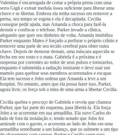
Valentina é encarregada de cortar a própria perna com uma
serra Gigli e extrair medula óssea suficiente para liberar uma
chave e se libertar. Embora ela tenha sucesso em remover a
perna, seu tempo se esgota e ela é decapitada. Cecilia
consegue pedir ajuda, mas Amanda a choca para fazê-la
desistir e confiscar o telefone. Parker invade a clínica,
alegando que quer seu dinheiro de volta. Amanda imobiliza
Parker enquanto Mateo é forçado a perfurar o próprio crânio e
remover uma parte de seu tecido cerebral para obter outra
chave. Depois de demorar demais, uma máscara aquecida se
fecha em seu rosto e o mata. Gabriela é a próxima e é
suspensa por correntes ao redor de seus pulsos e tornozelos,
enquanto é submetida a radiação ionizante e deve usar um
martelo para quebrar seus membros acorrentados e escapar.
Ela tem sucesso e John ordena que Amanda a leve a um
hospital. No entanto, antes que ela possa fazer isso, Parker,
agora livre, os força sob a mira de uma arma a libertar Cecilia.
Cecilia quebra o pescoço de Gabriela e revela que chamou
Parker, que faz parte do esquema, para libertá-la. Ela força
John a se acorrentar em sua armadilha. Ela ouve Carlos do
lado de fora da instalação e, tendo notado que John fez
amizade com o garoto, o acorrenta ao lado de John em uma
armadilha semelhante a um balanço, que os submete a um tipo
de afogamento com sangue. Parker e Cecilia saem para