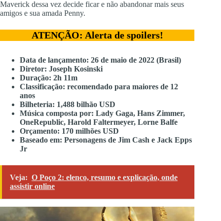
Maverick dessa vez decide ficar e não abandonar mais seus
amigos e sua amada Penny.
ATENÇÃO: Alerta de spoilers!
Data de lançamento: 26 de maio de 2022 (Brasil)
Diretor: Joseph Kosinski
Duração: 2h 11m
Classificação: recomendado para maiores de 12
anos
Bilheteria: 1,488 bilhão USD
Música composta por: Lady Gaga, Hans Zimmer,
OneRepublic, Harold Faltermeyer, Lorne Balfe
Orçamento: 170 milhões USD
Baseado em: Personagens de Jim Cash e Jack Epps
Jr
Veja:
O Poço 2: elenco, resumo e explicação, onde
assistir online