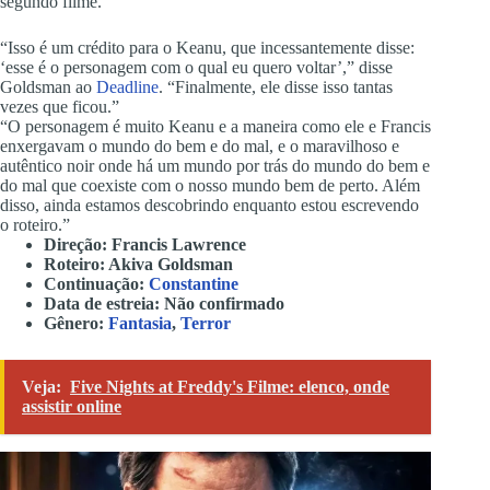
segundo filme.
“Isso é um crédito para o Keanu, que incessantemente disse:
‘esse é o personagem com o qual eu quero voltar’,” disse
Goldsman ao
Deadline
. “Finalmente, ele disse isso tantas
vezes que ficou.”
“O personagem é muito Keanu e a maneira como ele e Francis
enxergavam o mundo do bem e do mal, e o maravilhoso e
autêntico noir onde há um mundo por trás do mundo do bem e
do mal que coexiste com o nosso mundo bem de perto. Além
disso, ainda estamos descobrindo enquanto estou escrevendo
o roteiro.”
Direção: Francis Lawrence
Roteiro: Akiva Goldsman
Continuação:
Constantine
Data de estreia: Não confirmado
Gênero:
Fantasia
,
Terror
Veja:
Five Nights at Freddy's Filme: elenco, onde
assistir online