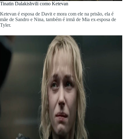
Tinatin Dalakishvili como Ketevan
Ketevan é esposa de Davit e mora com ele na prisão, ela é
mãe de Sandro e Nina, também é irmã de Mia ex-esposa de
Tyler.