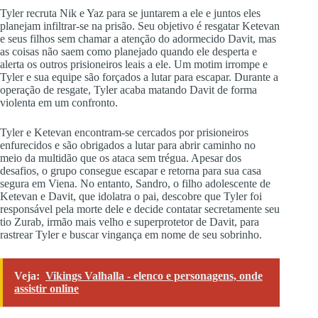
Tyler recruta Nik e Yaz para se juntarem a ele e juntos eles
planejam infiltrar-se na prisão. Seu objetivo é resgatar Ketevan
e seus filhos sem chamar a atenção do adormecido Davit, mas
as coisas não saem como planejado quando ele desperta e
alerta os outros prisioneiros leais a ele. Um motim irrompe e
Tyler e sua equipe são forçados a lutar para escapar. Durante a
operação de resgate, Tyler acaba matando Davit de forma
violenta em um confronto.
Tyler e Ketevan encontram-se cercados por prisioneiros
enfurecidos e são obrigados a lutar para abrir caminho no
meio da multidão que os ataca sem trégua. Apesar dos
desafios, o grupo consegue escapar e retorna para sua casa
segura em Viena. No entanto, Sandro, o filho adolescente de
Ketevan e Davit, que idolatra o pai, descobre que Tyler foi
responsável pela morte dele e decide contatar secretamente seu
tio Zurab, irmão mais velho e superprotetor de Davit, para
rastrear Tyler e buscar vingança em nome de seu sobrinho.
Veja:
Vikings Valhalla - elenco e personagens, onde
assistir online