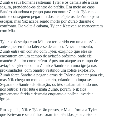
Zurab e seus homens rastreiam Tyler e os demais até a casa
segura, prendendo-os dentro do prédio. Em meio ao caos,
Sandro abandona o grupo para encontrar Zurab. Tyler e os
outros conseguem pegar um dos helicópteros de Zurab para
escapar, mas Yaz acaba sendo morto por Zurab durante o
confronto. De volta à cabana, Tyler e Ketevan se reencontram
com Mia.
Tyler se desculpa com Mia por ter partido em uma missão
antes que seu filho falecesse de câncer. Nesse momento,
Zurab entra em contato com Tyler, exigindo que eles se
encontrem em um campo de aviação próximo, onde ele
mantém Sandro como refém. Após um ataque ao campo de
aviação, Tyler encontra Zurab e Sandro em uma igreja nas
proximidades, com Sandro vestindo um colete explosivo.
Zurab força Sandro a pegar a arma de Tyler e apontar para ele,
mas Nik chega no momento certo, criando um impasse.
Separando Sandro da situação, os três acabam atirando uns
nos outros: Tyler luta e mata Zurab, porém, Nik fica
gravemente ferida e desmaia enquanto a polícia invade a
igreja.
Em seguida, Nik e Tyler são presos, e Mia informa a Tyler
que Ketevan e seus filhos foram transferidos para custódia