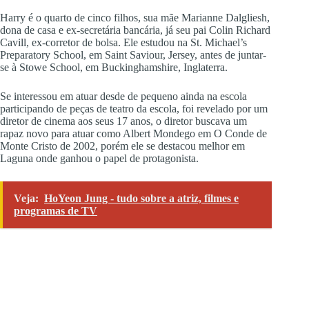
Harry é o quarto de cinco filhos, sua mãe Marianne Dalgliesh,
dona de casa e ex-secretária bancária, já seu pai Colin Richard
Cavill, ex-corretor de bolsa. Ele estudou na St. Michael’s
Preparatory School, em Saint Saviour, Jersey, antes de juntar-
se à Stowe School, em Buckinghamshire, Inglaterra.
Se interessou em atuar desde de pequeno ainda na escola
participando de peças de teatro da escola, foi revelado por um
diretor de cinema aos seus 17 anos, o diretor buscava um
rapaz novo para atuar como Albert Mondego em O Conde de
Monte Cristo de 2002, porém ele se destacou melhor em
Laguna onde ganhou o papel de protagonista.
Veja:
HoYeon Jung - tudo sobre a atriz, filmes e
programas de TV