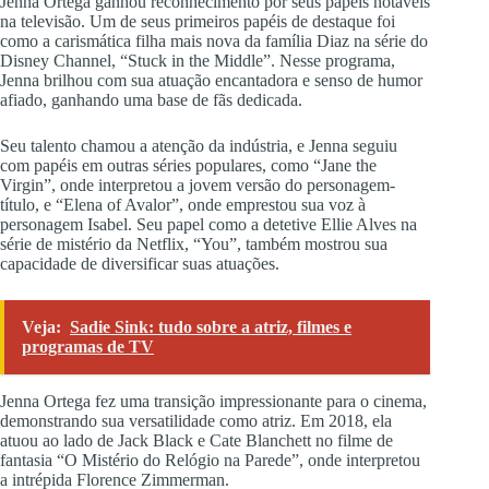
Jenna Ortega ganhou reconhecimento por seus papéis notáveis
na televisão. Um de seus primeiros papéis de destaque foi
como a carismática filha mais nova da família Diaz na série do
Disney Channel, “Stuck in the Middle”. Nesse programa,
Jenna brilhou com sua atuação encantadora e senso de humor
afiado, ganhando uma base de fãs dedicada.
Seu talento chamou a atenção da indústria, e Jenna seguiu
com papéis em outras séries populares, como “Jane the
Virgin”, onde interpretou a jovem versão do personagem-
título, e “Elena of Avalor”, onde emprestou sua voz à
personagem Isabel. Seu papel como a detetive Ellie Alves na
série de mistério da Netflix, “You”, também mostrou sua
capacidade de diversificar suas atuações.
Veja:
Sadie Sink: tudo sobre a atriz, filmes e
programas de TV
Jenna Ortega fez uma transição impressionante para o cinema,
demonstrando sua versatilidade como atriz. Em 2018, ela
atuou ao lado de Jack Black e Cate Blanchett no filme de
fantasia “O Mistério do Relógio na Parede”, onde interpretou
a intrépida Florence Zimmerman.