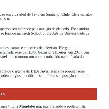
eu em 2 de abril de 1975 em Santiago, Chile. Ele é um ator
ucesso.
pertou seu interesse pela atuação desde cedo. Ele estudou
e se formou na Tisch School of the Arts da Universidade de
ções teatrais e em séries de televisão. Ele ganhou
aclamada série da HBO,
Game of Thrones
, em 2014. Sua
strelato e o tornou um nome conhecido na indústria do
erpretou o agente da
DEA Javier Peña
na popular série
ndeu elogios da crítica e solidificou sua posição como um
e TV
Disney+,
The Mandalorian
, interpretando o protagonista