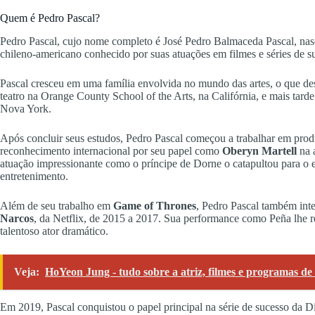
Quem é Pedro Pascal?
Pedro Pascal, cujo nome completo é José Pedro Balmaceda Pascal, nasc
chileno-americano conhecido por suas atuações em filmes e séries de s
Pascal cresceu em uma família envolvida no mundo das artes, o que des
teatro na Orange County School of the Arts, na Califórnia, e mais tard
Nova York.
Após concluir seus estudos, Pedro Pascal começou a trabalhar em produ
reconhecimento internacional por seu papel como
Oberyn Martell
na 
atuação impressionante como o príncipe de Dorne o catapultou para o e
entretenimento.
Além de seu trabalho em
Game of Thrones
, Pedro Pascal também int
Narcos
, da Netflix, de 2015 a 2017. Sua performance como Peña lhe re
talentoso ator dramático.
Veja:
HoYeon Jung - tudo sobre a atriz, filmes e programas d
Em 2019, Pascal conquistou o papel principal na série de sucesso da 